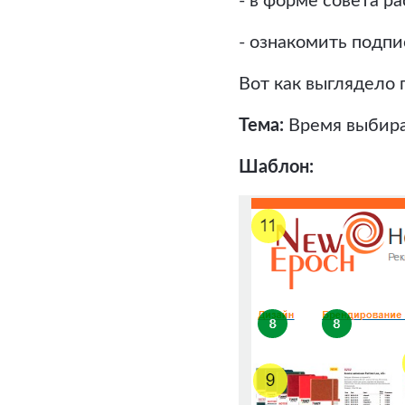
- в форме совета ра
- ознакомить подпи
Вот как выглядело 
Тема:
Время выбира
Шаблон: