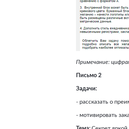
Примечание: цифрам
Письмо 2
Задачи:
- рассказать о пр
- мотивировать зак
Тема
:
Секрет яркой