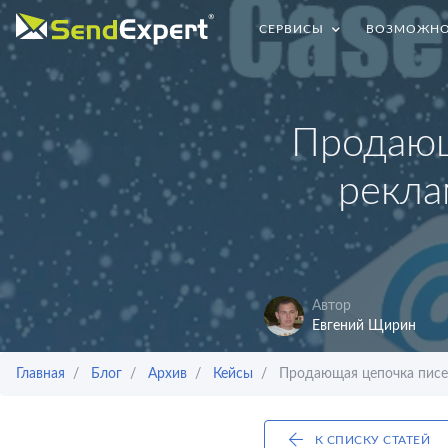
СЕРВИСЫ
ВОЗМОЖНО
Продающ
рекла
Автор
Евгений Щирин
Главная
Блог
Архив
Кейсы
Продающая цепочка писем
К СПИСКУ СТАТЕЙ