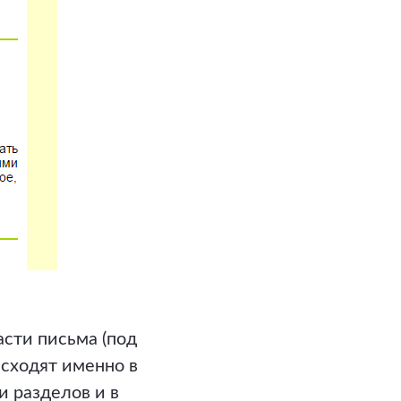
асти письма (под
исходят именно в
и разделов и в