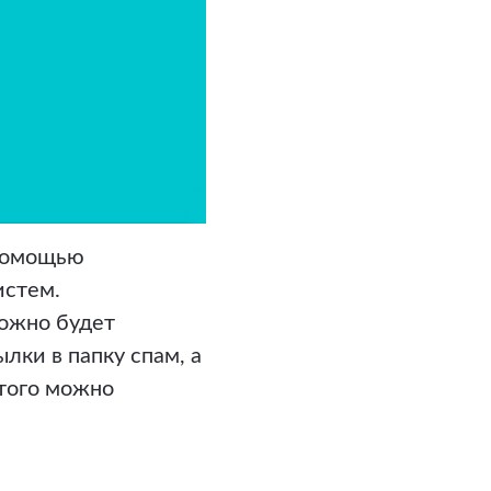
 помощью
истем.
можно будет
лки в папку спам, а
этого можно